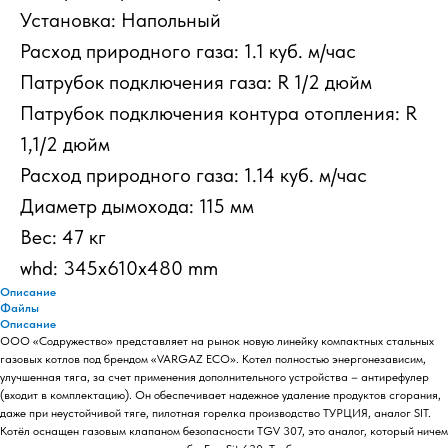
Установка: Напольный
Расход природного газа: 1.1 куб. м/час
Патрубок подключения газа: R 1/2 дюйм
Патрубок подключения контура отопления: R
1,1/2 дюйм
Расход природного газа: 1.14 куб. м/час
Диаметр дымохода: 115 мм
Вес: 47 кг
whd: 345x610x480 mm
Описание
Файлы
Описание
ООО «Содружество» представляет на рынок новую линейку компактных стальных
газовых котлов под брендом «VARGAZ ECO». Котел полностью энергонезависим,
улучшенная тяга, за счет применения дополнительного устройства – антирефулер
(входит в комплектацию). Он обеспечивает надежное удаление продуктов сгорания,
даже при неустойчивой тяге, пилотная горелка производство ТУРЦИЯ, аналог SIT.
Котёл оснащен газовым клапаном безопасности TGV 307, это аналог, который ничем