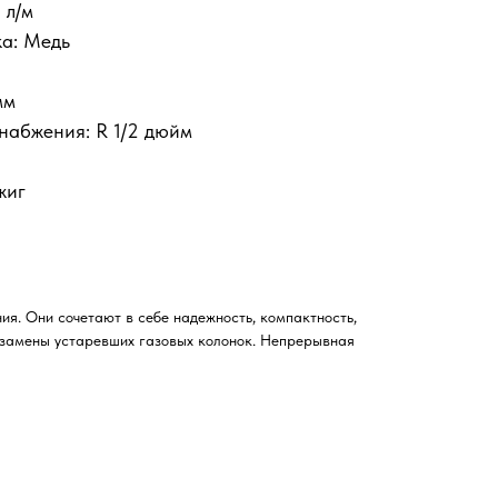
 л/м
а: Медь
мм
набжения: R 1/2 дюйм
жиг
ия. Они сочетают в себе надежность, компактность,
и замены устаревших газовых колонок. Непрерывная