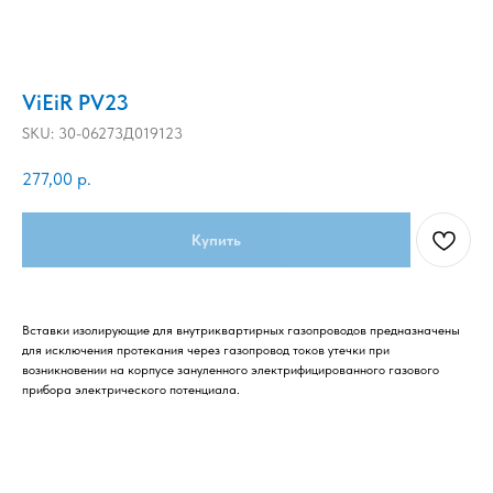
ViEiR PV23
SKU:
30-06273Д019123
277,00
р.
Купить
Вставки изолирующие для внутриквартирных газопроводов предназначены
для исключения протекания через газопровод токов утечки при
возникновении на корпусе зануленного электрифицированного газового
прибора электрического потенциала.